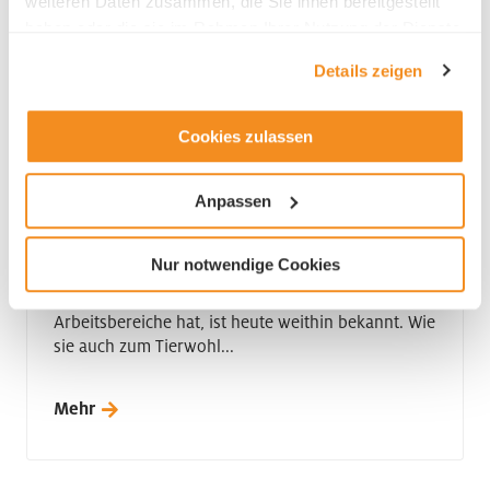
weiteren Daten zusammen, die Sie ihnen bereitgestellt
haben oder die sie im Rahmen Ihrer Nutzung der Dienste
gesammelt haben.
Details zeigen
Cookies zulassen
Nachhaltigkeit | Innovation | 15.04.25
|
5 min
Anpassen
Mehr Tierwohl dank Künstlicher Intelligenz
Nur notwendige Cookies
Dass die Künstliche Intelligenz tiefgreifende
Auswirkungen auf viele Lebens- und
Arbeitsbereiche hat, ist heute weithin bekannt. Wie
sie auch zum Tierwohl...
Mehr