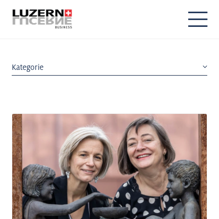
Kategorie
ICT & New Work
Life Sciences & Health
Building Technology
Headquarters
Advanced Manufacturing
Innovation
Nachhaltigkeit
Mobilität
Fachkräfte