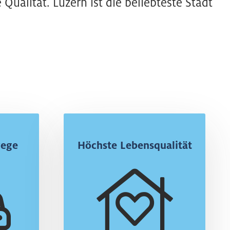
ualität. Luzern ist die beliebteste Stadt
 nicht
Work-Life-Balance
wege
Höchste Lebensqualität
ragend
Luzern ist die beliebteste
bauten
Stadt der Schweiz. Das
ist die
Kultur- und Freizeitangebot
 Luzern
ist einzigartig und
gen gut
international bekannt.
ichbar.