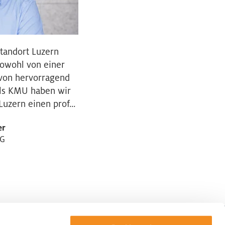
tandort Luzern
sowohl von einer
 von hervorragend
Als KMU haben wir
uzern einen prof...
er
AG