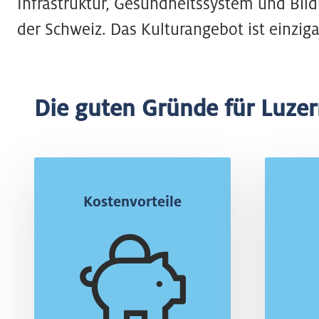
Infrastruktur, Gesundheitssystem und Bild
der Schweiz. Das Kulturangebot ist einziga
Die guten Gründe für Luze
Tiefe Steuern
Kostenvorteile
Der Mix aus tiefen Steuern
und attraktiven
In
Immobilienpreisen ist
Luz
ausschlaggebend.
A