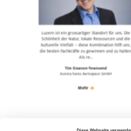
Luzern ist ein grossartiger Standort für uns. Die
Schönheit der Natur, lokale Ressourcen und die
kulturelle Vielfalt – diese Kombination hilft uns,
die besten Fachkräfte zu gewinnen und zu halten
Als re...
Tim Dawson-Townsend
Aurora Swiss Aerospace GmbH
Mehr
Diese Webseite verwende