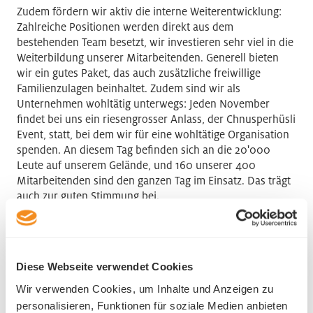
Zudem fördern wir aktiv die interne Weiterentwicklung:
Zahlreiche Positionen werden direkt aus dem
bestehenden Team besetzt, wir investieren sehr viel in die
Weiterbildung unserer Mitarbeitenden. Generell bieten
wir ein gutes Paket, das auch zusätzliche freiwillige
Familienzulagen beinhaltet. Zudem sind wir als
Unternehmen wohltätig unterwegs: Jeden November
findet bei uns ein riesengrosser Anlass, der Chnusperhüsli
Event, statt, bei dem wir für eine wohltätige Organisation
spenden. An diesem Tag befinden sich an die 20'000
Leute auf unserem Gelände, und 160 unserer 400
Mitarbeitenden sind den ganzen Tag im Einsatz. Das trägt
auch zur guten Stimmung bei.
Welche Rolle spielt Nachhaltigkeit bei eurem
Unternehmen?
Diese Webseite verwendet Cookies
Nachhaltigkeit war schon immer eine
Wir verwenden Cookies, um Inhalte und Anzeigen zu
Herzensangelegenheit. Mein Vater hat bereits vor der
Jahrtausendwende unsere Rohstoffcharta gegründet. Die
personalisieren, Funktionen für soziale Medien anbieten