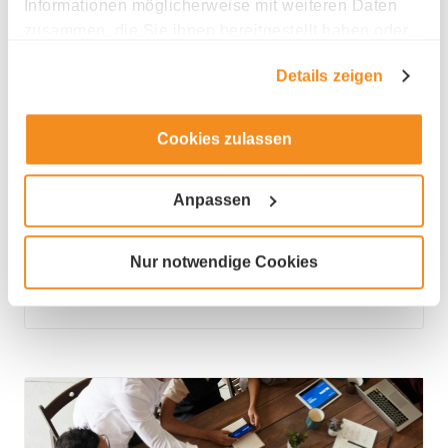
Informationen möglicherweise mit weiteren Daten
zusammen, die Sie ihnen bereitgestellt haben oder
die sie im Rahmen Ihrer Nutzung der Dienste
28.05.26
|
3 min
Details zeigen
gesammelt haben.
CKW bestätigt Vorjahresergebnis
Cookies zulassen
Luzern - Die CKW-Gruppe hat im ersten Halbjahr
2025/26 eine solide operative Leistung erzielt. Die
Anpassen
Gruppe konnte ihr bereinigtes EBIT um 3,7 Prozent
au...
Nur notwendige Cookies
Mehr