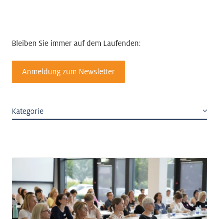
Bleiben Sie immer auf dem Laufenden:
Anmeldung zum Newsletter
Kategorie
ICT & New Work
Life Sciences & Health
Building Technology
Headquarters
Advanced Manufacturing
Innovation