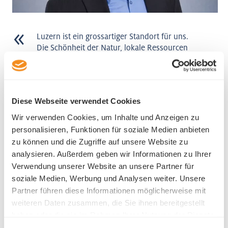
Luzern ist ein grossartiger Standort für uns.
Die Schönheit der Natur, lokale Ressourcen
und die kulturelle Vielfalt – diese
Kombination hilft uns, die besten Fachkräfte
zu gewinnen und zu halten. Als relativ
kleines Unternehmen war die Unterstützung
Diese Webseite verwendet Cookies
der Wirtschaftsförderung Luzern bei der
Ansiedlung sehr hilfreich.
Wir verwenden Cookies, um Inhalte und Anzeigen zu
personalisieren, Funktionen für soziale Medien anbieten
Tim Dawson-Townsend
zu können und die Zugriffe auf unsere Website zu
ehemaliger Managing Director
analysieren. Außerdem geben wir Informationen zu Ihrer
Aurora Swiss Aerospace GmbH
Verwendung unserer Website an unsere Partner für
soziale Medien, Werbung und Analysen weiter. Unsere
Partner führen diese Informationen möglicherweise mit
weiteren Daten zusammen, die Sie ihnen bereitgestellt
haben oder die sie im Rahmen Ihrer Nutzung der Dienste
gesammelt haben.