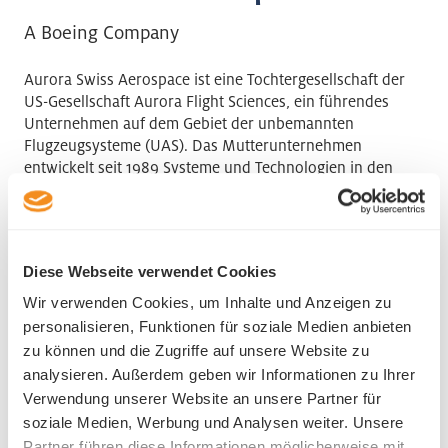
A Boeing Company
Aurora Swiss Aerospace ist eine Tochtergesellschaft der
US-Gesellschaft Aurora Flight Sciences, ein führendes
Unternehmen auf dem Gebiet der unbemannten
Flugzeugsysteme (UAS). Das Mutterunternehmen
entwickelt seit 1989 Systeme und Technologien in den
Bereichen unbemannte Flugzeugsysteme und Drohnen.
Im Jahr 2013 wurde Aurora Swiss Aerospace als
europäischer Geschäftssitz für Forschung und
Diese Webseite verwendet Cookies
Entwicklung gegründet. Das Luzerner Ingenieurteam
arbeitet an der Entwicklung von grossen solarbetriebenen
Wir verwenden Cookies, um Inhalte und Anzeigen zu
unbemannten Flugzeugen wie auch an anderen Projekten.
personalisieren, Funktionen für soziale Medien anbieten
zu können und die Zugriffe auf unsere Website zu
analysieren. Außerdem geben wir Informationen zu Ihrer
Aurora Swiss Aerospace GmbH
Verwendung unserer Website an unsere Partner für
Baselstrasse 61a
soziale Medien, Werbung und Analysen weiter. Unsere
6003 Luzern
Partner führen diese Informationen möglicherweise mit