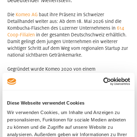
bedeutender Meilenstein.
Die
Komeo AG
baut ihre Präsenz im Schweizer
Detailhandel weiter aus: Ab dem 18. Mai 2026 sind die
Kombucha-Flaschen des Luzerner Unternehmens in
614
Coop-Filialen
in der gesamten Deutschschweiz erhältlich.
Damit gelingt dem jungen Unternehmen ein weiterer
wichtiger Schritt auf dem Weg vom regionalen Startup zur
national sichtbaren Getränkemarke.
Gegründet wurde Komeo 2020 von einem
Molekularbiologen, einem Ingenieur und einem
Gastronomen mit der Vision, moderne und hochwertige
Kombucha-Getränke in eigener Produktion herzustellen.
Was einst in den Küchen der Gründer begann, wird heute
in der hauseigenen Brauerei in Malters produziert – mit
Diese Webseite verwendet Cookies
viel Handarbeit, hochwertigen Zutaten und einem klaren
Wir verwenden Cookies, um Inhalte und Anzeigen zu
Fokus auf Qualität und Regionalität.
personalisieren, Funktionen für soziale Medien anbieten
zu können und die Zugriffe auf unsere Website zu
Mit dem neuen Coop-Listing erweitert Komeo seine
analysieren. Außerdem geben wir Informationen zu Ihrer
Reichweite deutlich. Bereits heute sind Produkte des