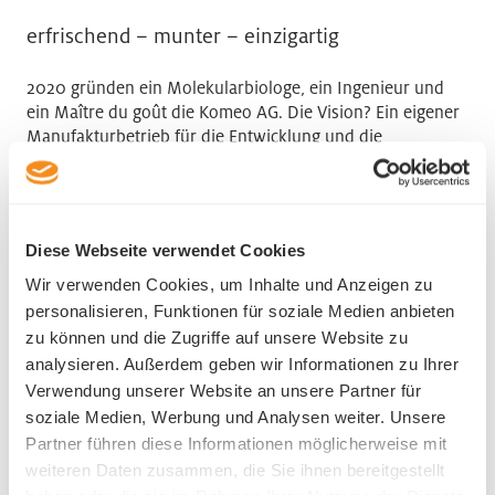
erfrischend – munter – einzigartig
2020 gründen ein Molekularbiologe, ein Ingenieur und
ein Maître du goût die Komeo AG. Die Vision? Ein eigener
Manufakturbetrieb für die Entwicklung und die
Herstellung innovativer und moderner Getränke. Das
Team von Komeo identifiziert sich mit dem Kombucha
«Komeo» und mit einer modernen, nachhaltigen und
gesundheitsbewussten Lebenseinstellung. Und im
Diese Webseite verwendet Cookies
Zentrum steht die Mission, die Kunden zu erfrischen.
Wir verwenden Cookies, um Inhalte und Anzeigen zu
personalisieren, Funktionen für soziale Medien anbieten
Komeo AG
zu können und die Zugriffe auf unsere Website zu
Industriestrasse 16
analysieren. Außerdem geben wir Informationen zu Ihrer
6102 Malters
Verwendung unserer Website an unsere Partner für
Telefon +41 78 204 40 80
soziale Medien, Werbung und Analysen weiter. Unsere
Partner führen diese Informationen möglicherweise mit
weiteren Daten zusammen, die Sie ihnen bereitgestellt