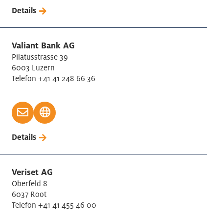
Medizin Technik
Details
Mess-, Kontroll-Instrumente, Uhren Herstellung
Messe / Ausstellung
Valiant Bank AG
Metall Erzeugung/Bearbeitung
Pilatusstrasse 39
Metallerzeugnisse Herstellung
6003 Luzern
Möbelherstellung
Telefon +41 41 248 66 36
Motorfahrzeuge Handel/Reparatur
Öffentliche Verwaltung
Papier Herstellung
Personalvermittlung
Details
Persönliche Dienstleistungen
Pharmaindustrie
Veriset AG
Post-/Kurierdienst
Oberfeld 8
Rechtsberatung
6037 Root
Sicherheitsdienstleistungen
Telefon +41 41 455 46 00
Sonstige wissenschaftliche, technische Tätigkeiten