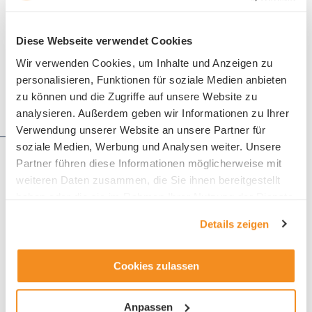
6006 Luzern
Telefon +41 41 375 75 75
Diese Webseite verwendet Cookies
Wir verwenden Cookies, um Inhalte und Anzeigen zu
personalisieren, Funktionen für soziale Medien anbieten
zu können und die Zugriffe auf unsere Website zu
Details
analysieren. Außerdem geben wir Informationen zu Ihrer
Verwendung unserer Website an unsere Partner für
soziale Medien, Werbung und Analysen weiter. Unsere
Verwaltungsrat Management AG
Partner führen diese Informationen möglicherweise mit
Seidenhofstrasse 14
weiteren Daten zusammen, die Sie ihnen bereitgestellt
Postfach
haben oder die sie im Rahmen Ihrer Nutzung der Dienste
6002 Luzern
gesammelt haben.
Telefon +41 41 211 33 88
Details zeigen
Cookies zulassen
Anpassen
Details