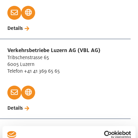
Tabakverarbeitung
Telekommunikation
Textilien Herstellung
Details
Treuhand / Wirtschaftsprüfung / Steuerberatung
Unternehmensberatung
Verkehrsbetriebe Luzern AG (VBL AG)
Verkehr und Logistik
Tribschenstrasse 65
Vermietung bewegliche Sachen
6005 Luzern
Versicherungen
Telefon +41 41 369 65 65
Werbung und Marktforschung
Details
Verkehrshaus der Schweiz
Haldenstrasse 44