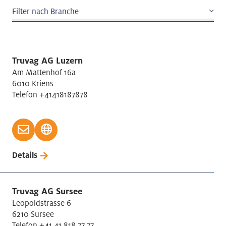
Filter nach Branche
Architektur / Ingenieur
Baugewerbe Hochbau
Truvag AG Luzern
Baugewerbe Tiefbau
Am Mattenhof 16a
Bauinstallationen / Ausbaugewerbe
6010 Kriens
Telefon +41418187878
Bildung
Bildung Internationale Schulen
Businesscenter
Chemieindustrie
Details
Coworking
Detailhandel
Druckerei, Bild/Ton
Truvag AG Sursee
Elektrische Geräte/Motoren Herstellung
Leopoldstrasse 6
6210 Sursee
Elektronische/optische Geräteherstellung
Telefon +41 41 818 77 77