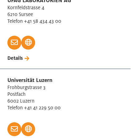
UFAG LABORATORIEN AG
Herstellung von sonstigen Waren
Kornfeldstrasse 4
6210 Sursee
Holdinggesellschaft
Telefon +41 58 434 43 00
Holzverarbeitung
ICT Information/Kommunikation
Immobilienbranche
Informationsdienstleistungen
Details
Kultur und Unterhaltung
Lagerei / Verkehrsdienstleistungen
Landwirtschaft
Universität Luzern
Frohburgstrasse 3
Lebensmittelindustrie
Postfach
Luft-, Raumfahrzeug-, Bootsbau
6002 Luzern
Luftfahrt: Personen-/Güterbeförderung
Telefon +41 41 229 50 00
Maschinen Reparatur/Installation
Maschinen-/-Elektro-/Metallindustrie
Maschinenbau