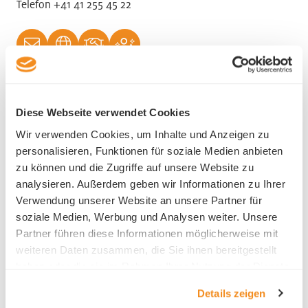
Telefon +41 41 255 45 22
Ansprechsperson HR
Diese Webseite verwendet Cookies
Wir verwenden Cookies, um Inhalte und Anzeigen zu
Amit Hayile
personalisieren, Funktionen für soziale Medien anbieten
zu können und die Zugriffe auf unsere Website zu
analysieren. Außerdem geben wir Informationen zu Ihrer
Verwendung unserer Website an unsere Partner für
soziale Medien, Werbung und Analysen weiter. Unsere
Partner führen diese Informationen möglicherweise mit
Branche
weiteren Daten zusammen, die Sie ihnen bereitgestellt
haben oder die sie im Rahmen Ihrer Nutzung der Dienste
Forschung und Entwicklung
gesammelt haben.
Details zeigen
ICT Information/Kommunikation