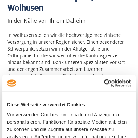
Wolhusen
In der Nähe von Ihrem Daheim
In Wolhusen stellen wir die hochwertige medizinische
Versorgung in unserer Region sicher. Einen besonderen
Schwerpunkt setzen wir in der Akutgeriatrie und
Orthopädie, für die wir weit über die Kantonsgrenze
hinaus bekannt sind. Dank unseren Spezialisten vor Ort
und der engen Zusammenarbeit am Luzerner
Kantonsspital können wir Sie bei uns zudem in
zahlreichen medizinischen Spezialgebieten behandeln.
Luzerner Kantonsspital, Standort Wolhusen
Diese Webseite verwendet Cookies
Spitalstrasse 50
Wir verwenden Cookies, um Inhalte und Anzeigen zu
6110 Wolhusen
personalisieren, Funktionen für soziale Medien anbieten
Telefon +41 41 492 82 82
zu können und die Zugriffe auf unsere Website zu
analysieren. Außerdem geben wir Informationen zu Ihrer