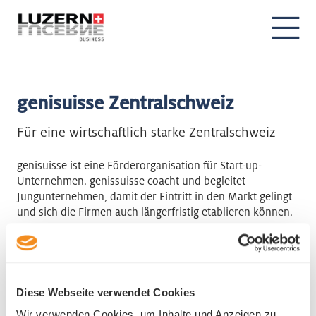
genisuisse Zentralschweiz
Für eine wirtschaftlich starke Zentralschweiz
genisuisse ist eine Förderorganisation für Start-up-
Unternehmen. genissuisse coacht und begleitet
Jungunternehmen, damit der Eintritt in den Markt gelingt
und sich die Firmen auch längerfristig etablieren können.
genisuisse Zentralschweiz
Kapellplatz 2
6002 Luzern
Diese Webseite verwendet Cookies
Telefon +41 41 417 01 49
Wir verwenden Cookies, um Inhalte und Anzeigen zu