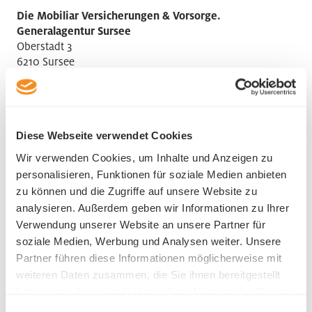
Die Mobiliar Versicherungen & Vorsorge.
Generalagentur Sursee
Oberstadt 3
6210 Sursee
Telefon +41 41 926 76 76
Diese Webseite verwendet Cookies
Wir verwenden Cookies, um Inhalte und Anzeigen zu
personalisieren, Funktionen für soziale Medien anbieten
Ansprechsperson HR
zu können und die Zugriffe auf unsere Website zu
analysieren. Außerdem geben wir Informationen zu Ihrer
Herbert Heini
Verwendung unserer Website an unsere Partner für
soziale Medien, Werbung und Analysen weiter. Unsere
Partner führen diese Informationen möglicherweise mit
weiteren Daten zusammen, die Sie ihnen bereitgestellt
haben oder die sie im Rahmen Ihrer Nutzung der Dienste
gesammelt haben.