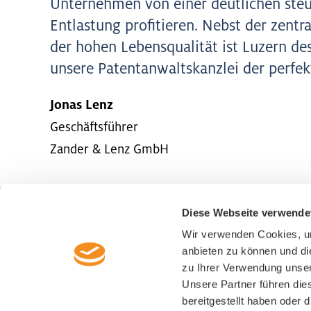
Unternehmen von einer deutlichen steu
Entlastung profitieren. Nebst der zentr
der hohen Lebensqualität ist Luzern de
unsere Patentanwaltskanzlei der perfek
Jonas Lenz
Geschäftsführer
Zander & Lenz GmbH
Diese Webseite verwende
Wirtschaftsförderung Luzern
Wir verwenden Cookies, um
Alpenquai 30
anbieten zu können und di
CH-6005 Luzern
zu Ihrer Verwendung unser
+41 41 367 44 00
Unsere Partner führen die
info@luzern-business.ch
bereitgestellt haben oder