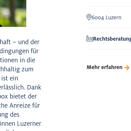
6004 Luzern
Rechtsberatun
haft – und der
edingungen für
tionen in die
Mehr erfahren
chhaltig zum
ist ein
lässlich. Dank
ox bietet der
che Anreize für
ung des
önnen Luzerner