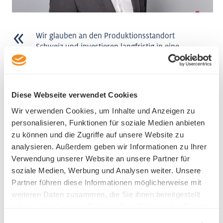
Wir glauben an den Produktionsstandort
Schweiz und investieren langfristig in eine
moderne Infrastruktur, die sich weltweit
sehen lässt. Durch die zentrale und gut an
den Verkehr angeschlossene Lage in Root
sind wir schnell beim Kunden – und sie
Diese Webseite verwendet Cookies
ebenso unkompliziert bei uns. Zudem sind
Wir verwenden Cookies, um Inhalte und Anzeigen zu
auch für Lieferanten optimal erreichbar.
personalisieren, Funktionen für soziale Medien anbieten
Daniel Jost
zu können und die Zugriffe auf unsere Website zu
Geschäftsleiter
analysieren. Außerdem geben wir Informationen zu Ihrer
Veriset AG
Verwendung unserer Website an unsere Partner für
soziale Medien, Werbung und Analysen weiter. Unsere
Partner führen diese Informationen möglicherweise mit
weiteren Daten zusammen, die Sie ihnen bereitgestellt
haben oder die sie im Rahmen Ihrer Nutzung der Dienste
gesammelt haben.