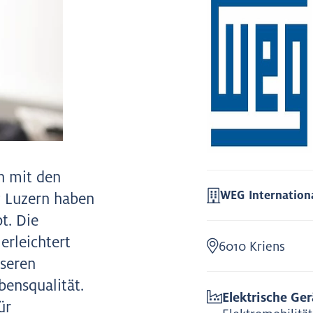
n mit den
WEG Internatio
g Luzern haben
t. Die
erleichtert
6010 Kriens
nseren
bensqualität.
Elektrische Ge
ür