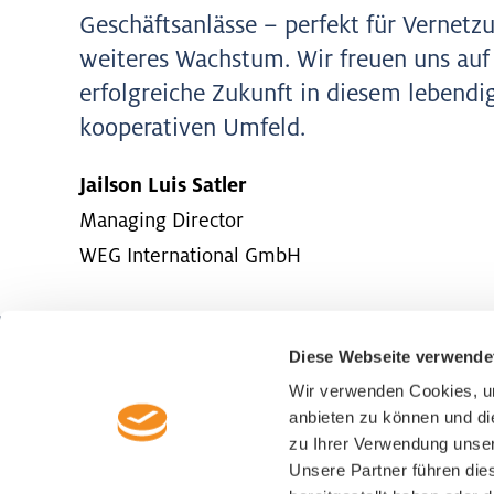
Geschäftsanlässe – perfekt für Vernetz
weiteres Wachstum. Wir freuen uns auf
erfolgreiche Zukunft in diesem lebendi
kooperativen Umfeld.
Jailson Luis Satler
Managing Director
WEG International GmbH
Diese Webseite verwende
Wirtschaftsförderung Luzern
Wir verwenden Cookies, um
Alpenquai 30
anbieten zu können und di
CH-6005 Luzern
zu Ihrer Verwendung unser
+41 41 367 44 00
Unsere Partner führen die
info@luzern-business.ch