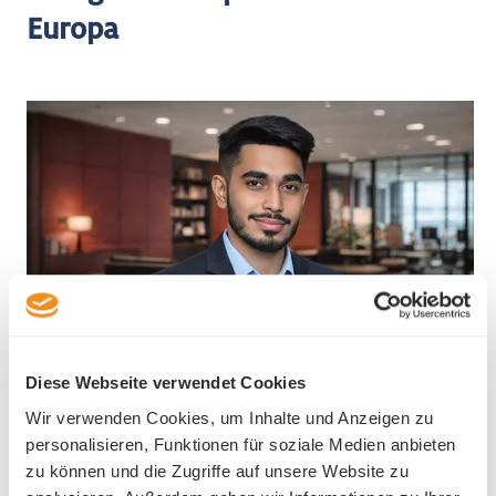
Europa
Diese Webseite verwendet Cookies
Ich bin überzeugt, dass unsere Präsenz in
Wir verwenden Cookies, um Inhalte und Anzeigen zu
Luzern es Viscadia ermöglichen wird, enger
personalisieren, Funktionen für soziale Medien anbieten
mit unserem wachsenden europäischen
zu können und die Zugriffe auf unsere Website zu
Kundenstamm zusammenzuarbeiten und