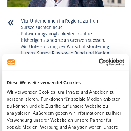
Vier Unternehmen im Regionalzentrum
Sursee suchten neue
Entwicklungsmöglichkeiten, da ihre
bisherigen Standorte an Grenzen stiessen.
Mit Unterstützung der Wirtschaftsförderung
Luzern, Sursee Plus sowie Bund und Kanton
Luzern entstand die Idee eines
gemeinsamen Neubaus auf dem Areal
Hammerwald Nord. Das Projekt vereint
Holzbau, Logistik und ein Busdepot. So
Diese Webseite verwendet Cookies
schafft es Synergien, ermöglicht eine
nachhaltige Energieversorgung und sichert
Wir verwenden Cookies, um Inhalte und Anzeigen zu
Arbeitsplätze. Die enge Zusammenarbeit
personalisieren, Funktionen für soziale Medien anbieten
aller Beteiligten machte das Vorhaben zu
zu können und die Zugriffe auf unsere Website zu
einem gemeinsamen Vorzeigeprojekt.
analysieren. Außerdem geben wir Informationen zu Ihrer
Verwendung unserer Website an unsere Partner für
Matthias Senn
soziale Medien, Werbung und Analysen weiter. Unsere
Gebietsmanager