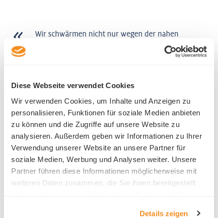
Wir schwärmen nicht nur wegen der nahen
Alpwiesen für den Firmenstandort in der
Stadt Luzern. Auch mit der optimalen
Verkehrsanbindung, den hervorragenden
Talenten und seinem positiven Image
Diese Webseite verwendet Cookies
punktet der Kanton Luzern.
Wir verwenden Cookies, um Inhalte und Anzeigen zu
Marc Heim
personalisieren, Funktionen für soziale Medien anbieten
Executive Vice President
zu können und die Zugriffe auf unsere Website zu
Emmi
analysieren. Außerdem geben wir Informationen zu Ihrer
Verwendung unserer Website an unsere Partner für
soziale Medien, Werbung und Analysen weiter. Unsere
Partner führen diese Informationen möglicherweise mit
weiteren Daten zusammen, die Sie ihnen bereitgestellt
haben oder die sie im Rahmen Ihrer Nutzung der Dienste
gesammelt haben.
Details zeigen