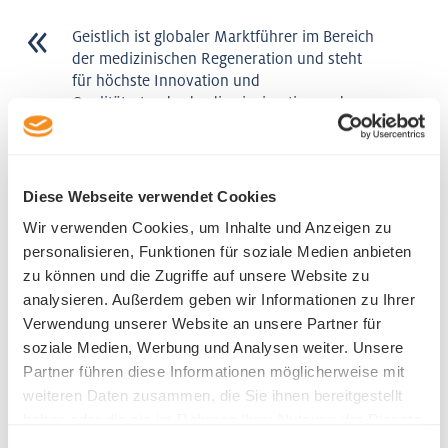
Geistlich ist globaler Marktführer im Bereich
der medizinischen Regeneration und steht
für höchste Innovation und
Qualitätsstandards, die einzigartige und
nachhaltige Therapieerfolge ermöglichen.
Die starke Verwurzelung im Kanton Luzern
trägt wesentlich zu unserem Erfolg bei. Hier
finden wir erstklassige Fach- und
Diese Webseite verwendet Cookies
Führungskräfte, breiten Zugang zur
Wir verwenden Cookies, um Inhalte und Anzeigen zu
Wissenschaft sowie zuverlässige Partner
personalisieren, Funktionen für soziale Medien anbieten
und Lieferanten für unsere Lieferkette und
zu können und die Zugriffe auf unsere Website zu
Produktion.
analysieren. Außerdem geben wir Informationen zu Ihrer
Diego Gabathuler
Verwendung unserer Website an unsere Partner für
CEO
soziale Medien, Werbung und Analysen weiter. Unsere
Geistlich Pharma AG
Partner führen diese Informationen möglicherweise mit
weiteren Daten zusammen, die Sie ihnen bereitgestellt
haben oder die sie im Rahmen Ihrer Nutzung der Dienste
gesammelt haben.