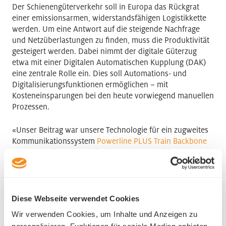
Der Schienengüterverkehr soll in Europa das Rückgrat
einer emissionsarmen, widerstandsfähigen Logistikkette
werden. Um eine Antwort auf die steigende Nachfrage
und Netzüberlastungen zu finden, muss die Produktivität
gesteigert werden. Dabei nimmt der digitale Güterzug
etwa mit einer Digitalen Automatischen Kupplung (DAK)
eine zentrale Rolle ein. Dies soll Automations- und
Digitalisierungsfunktionen ermöglichen – mit
Kosteneinsparungen bei den heute vorwiegend manuellen
Prozessen.
«Unser Beitrag war unsere Technologie für ein zugweites
Kommunikationssystem
Powerline PLUS Train Backbone
PTB
», sagt plc-tec-Co-Gründer und -CEO Ulrich Dersch. Bis
2021 war er Leiter des HSLU-Kompetenzzentrums
Intelligent Sensors and Networks – ein weltweit
anerkanntes Zentrum für die Datenkommunikation über
Stromnetze (Powerline Communication/PLC), das auch am
Diese Webseite verwendet Cookies
EU-Projekt beteiligt war. PTB basiert auf PLC und war in
Wir verwenden Cookies, um Inhalte und Anzeigen zu
diesem Kontext Backup-Technologie für die Technologie