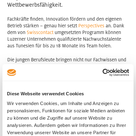
Wettbewerbsfähigkeit.
Fachkräfte finden, Innovation fördern und den eigenen
Betrieb stärken – genau hier setzt
Perspectives
an. Dank
dem von
Swisscontact
umgesetzten Programm können
Luzerner Unternehmen qualifizierte Nachwuchstalente
aus Tunesien für bis zu 18 Monate ins Team holen.
Die jungen Berufsleute bringen nicht nur Fachwissen und
Mehrsprachigkeit mit, sondern auch neue Perspektiven,
die Prozesse beleben und Kreativität fördern. Ob
Ingenieurwesen, Energiesektor, Gastgewerbe, Architektur,
Pharmaindustrie oder IT – die Einsatzbereiche sind
vielfältig.
Diese Webseite verwendet Cookies
Wir verwenden Cookies, um Inhalte und Anzeigen zu
Für Unternehmen entstehen keine zusätzlichen Kosten.
personalisieren, Funktionen für soziale Medien anbieten
Swisscontact übernimmt die gesamte Vermittlung,
zu können und die Zugriffe auf unsere Website zu
Administration und Begleitung. So gelingt der Einsatz
analysieren. Außerdem geben wir Informationen zu Ihrer
unkompliziert und professionell. Erfahrungsberichte
Verwendung unserer Website an unsere Partner für
zeigen: Die Teilnehmenden helfen nicht nur,