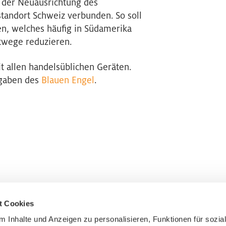
i der Neuausrichtung des
andort Schweiz verbunden. So soll
ten, welches häufig in Südamerika
rtwege reduzieren.
t allen handelsüblichen Geräten.
rgaben des
Blauen Engel
.
t Cookies
 Inhalte und Anzeigen zu personalisieren, Funktionen für sozia
Anmeldung zum Newslet