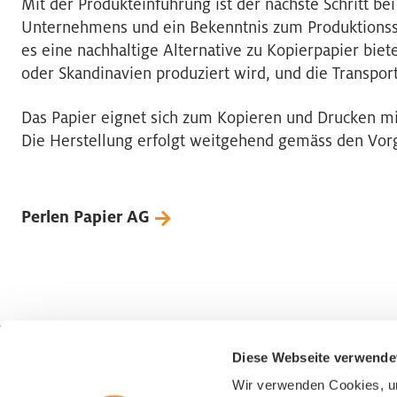
Mit der Produkteinführung ist der nächste Schritt be
Unternehmens und ein Bekenntnis zum Produktionsst
es eine nachhaltige Alternative zu Kopierpapier bie
oder Skandinavien produziert wird, und die Transpo
Das Papier eignet sich zum Kopieren und Drucken mi
Die Herstellung erfolgt weitgehend gemäss den Vo
Perlen Papier AG
Diese Webseite verwende
Wirtschaftsförderung Luzern
Wir verwenden Cookies, um