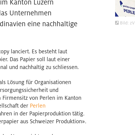
 im Kanton Luzern
t das Unternehmen
inavien eine nachhaltige
Bild: zV
py lanciert. Es besteht laut
er. Das Papier soll laut einer
onal und nachhaltig zu schliessen.
ls Lösung für Organisationen
ersorgungssicherheit und
m Firmensitz von Perlen im Kanton
ellschaft der
Perlen
hren in der Papierproduktion tätig.
erpapier aus Schweizer Produktion».