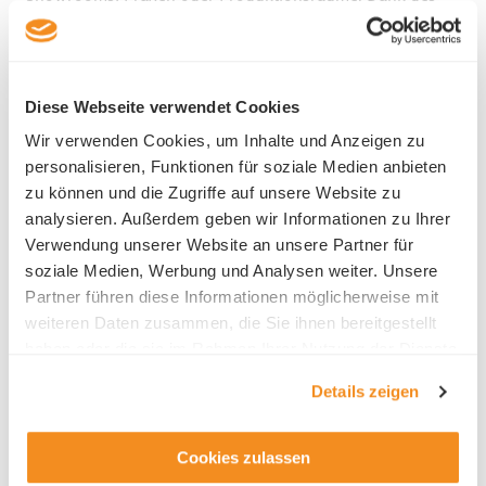
hochwertigen Edelrohbaus ist ein individueller
Innenausbau nach den Bedürfnissen der künftigen Mieter
möglich.
Diese Webseite verwendet Cookies
Zentrale Lage mit optimaler Erreichbarkeit
Der Gewerbepark Reussegg befindet sich in Luzern Nord
Wir verwenden Cookies, um Inhalte und Anzeigen zu
– einem dynamisch wachsenden Wirtschaftsraum. Die
personalisieren, Funktionen für soziale Medien anbieten
verkehrstechnische Anbindung ist hervorragend: Sowohl
zu können und die Zugriffe auf unsere Website zu
die Innenstadt von Luzern als auch der
analysieren. Außerdem geben wir Informationen zu Ihrer
Autobahnanschluss sind in wenigen Minuten erreichbar –
Verwendung unserer Website an unsere Partner für
sowohl mit dem Auto als auch mit dem öffentlichen
soziale Medien, Werbung und Analysen weiter. Unsere
Verkehr.
Partner führen diese Informationen möglicherweise mit
weiteren Daten zusammen, die Sie ihnen bereitgestellt
Zeitplan und nächste Schritte
haben oder die sie im Rahmen Ihrer Nutzung der Dienste
Die Bauarbeiten sind bereits im Gange. Die Vermietung
gesammelt haben.
der noch verfügbaren Flächen läuft aktuell. Der Bezug ist
Details zeigen
ab dem zweiten Quartal 2027 vorgesehen. Eine offizielle
Grundsteinlegung ist für September 2025 geplant.
Cookies zulassen
Projektbeteiligte