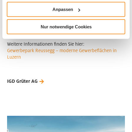
ACAMA Immobilien AG, Sursee – Bauherrschaft
Anpassen
IGD Grüter AG, Luzern – Architektur- und
Totalunternehmen
AWS Architekten AG, Luzern – Vorprojekt,
Nur notwendige Cookies
Machbarkeitsstudie & Fachplanung Garagen
Weitere Informationen finden Sie hier:
Gewerbepark Reussegg – moderne Gewerbeflächen in
Luzern
IGD Grüter AG