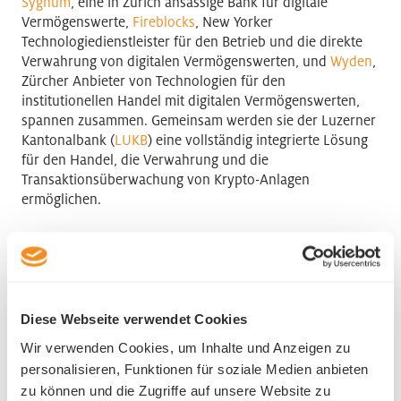
Sygnum
, eine in Zürich ansässige Bank für digitale
Vermögenswerte,
Fireblocks
, New Yorker
Technologiedienstleister für den Betrieb und die direkte
Verwahrung von digitalen Vermögenswerten, und
Wyden
,
Zürcher Anbieter von Technologien für den
institutionellen Handel mit digitalen Vermögenswerten,
spannen zusammen. Gemeinsam werden sie der Luzerner
Kantonalbank (
LUKB
) eine vollständig integrierte Lösung
für den Handel, die Verwahrung und die
Transaktionsüberwachung von Krypto-Anlagen
ermöglichen.
Das System wird sich einer
Medienmitteilung
von Sygnum
zufolge nahtlos in das Kernbankensystem der LUKB
einfügen. Es soll den 300'000 Kundinnen und Kunden der
LUKB voraussichtlich frühestens ab Ende 2023 zur
Verfügung stehen. Laut Sygnums Mitgründer und Group
Diese Webseite verwendet Cookies
CEO Mathias Imbach ist der Markteintritt der LUKB „ein
Wir verwenden Cookies, um Inhalte und Anzeigen zu
weiterer Beweis für die rasche institutionelle Akzeptanz
personalisieren, Funktionen für soziale Medien anbieten
von digitalen Vermögenswerten und wird einem breiten
zu können und die Zugriffe auf unsere Website zu
Teil der Schweizer Bevölkerung einen sicheren und