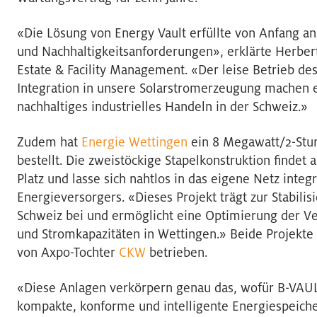
«Die Lösung von Energy Vault erfüllte von Anfang an
und Nachhaltigkeitsanforderungen», erklärte Herber
Estate & Facility Management. «Der leise Betrieb de
Integration in unsere Solarstromerzeugung machen e
nachhaltiges industrielles Handeln in der Schweiz.»
Zudem hat
Energie Wettingen
ein 8 Megawatt/2-Stu
bestellt. Die zweistöckige Stapelkonstruktion findet
Platz und lasse sich nahtlos in das eigene Netz integ
Energieversorgers. «Dieses Projekt trägt zur Stabili
Schweiz bei und ermöglicht eine Optimierung der V
und Stromkapazitäten in Wettingen.» Beide Projek
von Axpo-Tochter
CKW
betrieben.
«Diese Anlagen verkörpern genau das, wofür B-VAUL
kompakte, konforme und intelligente Energiespeich