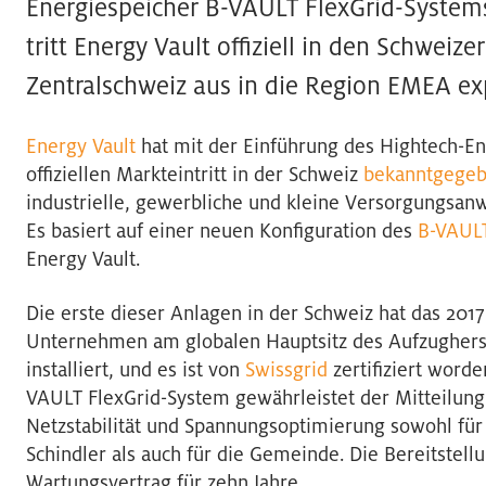
Energiespeicher B-VAULT FlexGrid-System
tritt Energy Vault offiziell in den Schweize
Zentralschweiz aus in die Region EMEA ex
Energy Vault
hat mit der Einführung des Hightech-En
offiziellen Markteintritt in der Schweiz
bekanntgege
industrielle, gewerbliche und kleine Versorgungsan
Es basiert auf einer neuen Konfiguration des
B-VAULT
Energy Vault.
Die erste dieser Anlagen in der Schweiz hat das 201
Unternehmen am globalen Hauptsitz des Aufzughers
installiert, und es ist von
Swissgrid
zertifiziert word
VAULT FlexGrid-System gewährleistet der Mitteilung 
Netzstabilität und Spannungsoptimierung sowohl für
Schindler als auch für die Gemeinde. Die Bereitstell
Wartungsvertrag für zehn Jahre.