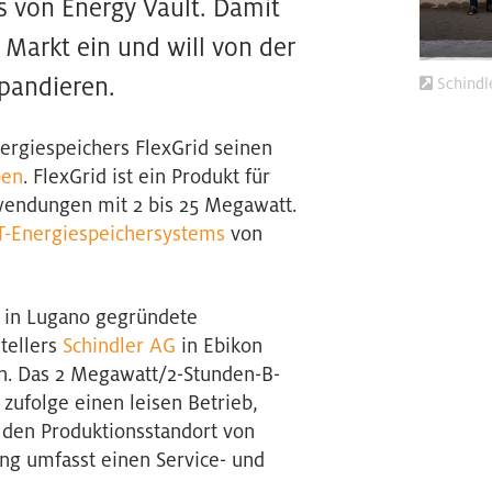
s von Energy Vault. Damit
r Markt ein und will von der
pandieren.
Schindl
ergiespeichers FlexGrid seinen
ben
. FlexGrid ist ein Produkt für
wendungen mit 2 bis 25 Megawatt.
-Energiespeichersystems
von
7 in Lugano gegründete
tellers
Schindler AG
in Ebikon
en. Das 2 Megawatt/2-Stunden-B-
zufolge einen leisen Betrieb,
 den Produktionsstandort von
ung umfasst einen Service- und