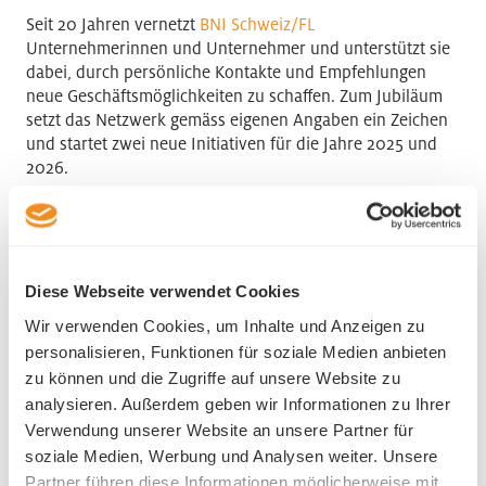
Seit 20 Jahren vernetzt
BNI Schweiz/FL
Unternehmerinnen und Unternehmer und unterstützt sie
dabei, durch persönliche Kontakte und Empfehlungen
neue Geschäftsmöglichkeiten zu schaffen. Zum Jubiläum
setzt das Netzwerk gemäss eigenen Angaben ein Zeichen
und startet zwei neue Initiativen für die Jahre 2025 und
2026.
Mit dem Programm «Startup» erhalten innovative
Jungunternehmen im ersten Jahr eine kostenlose BNI-
Mitgliedschaft. Ziel ist es, wachstumsorientierte Startups
mit hohem Innovationspotenzial in der Aufbauphase zu
Diese Webseite verwendet Cookies
unterstützen und in das Unternehmernetzwerk
Wir verwenden Cookies, um Inhalte und Anzeigen zu
einzubinden.
personalisieren, Funktionen für soziale Medien anbieten
zu können und die Zugriffe auf unsere Website zu
Die Initiative «Non-Profit-Organisation» richtet sich an
analysieren. Außerdem geben wir Informationen zu Ihrer
steuerbefreite Organisationen mit sozialem, ökologischem
Verwendung unserer Website an unsere Partner für
oder ethischem Zweck. Sie profitieren dauerhaft von einer
soziale Medien, Werbung und Analysen weiter. Unsere
kostenlosen Mitgliedschaft, um den Austausch zwischen
Wirtschaft und Gemeinwohl zu fördern.
Partner führen diese Informationen möglicherweise mit