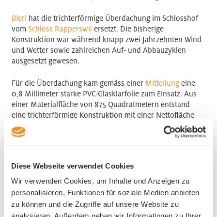
Bieri
hat die trichterförmige Überdachung im Schlosshof
vom
Schloss Rapperswil
ersetzt. Die bisherige
Konstruktion war während knapp zwei Jahrzehnten Wind
und Wetter sowie zahlreichen Auf- und Abbauzyklen
ausgesetzt gewesen.
Für die Überdachung kam gemäss einer
Mitteilung
eine
0,8 Millimeter starke PVC-Glasklarfolie zum Einsatz. Aus
einer Materialfläche von 875 Quadratmetern entstand
eine trichterförmige Konstruktion mit einer Nettofläche
von rund 435 Quadratmetern. Die Folie stellte deutlich
höhere Anforderungen an die Verarbeitung als die
üblicherweise verwendeten PVC-Gewebeplanen. «PVC-
Glasklarfolie besitzt eine hohe Oberflächenhaftung und
Diese Webseite verwendet Cookies
klebt sprichwörtlich an allem fest», schreibt Bieri.
Wir verwenden Cookies, um Inhalte und Anzeigen zu
Die Membran wurde so konzipiert, dass die bestehenden
personalisieren, Funktionen für soziale Medien anbieten
Anschlagpunkte weiterhin genutzt werden können. Dabei
zu können und die Zugriffe auf unsere Website zu
flossen sowohl die veränderten Materialeigenschaften der
analysieren. Außerdem geben wir Informationen zu Ihrer