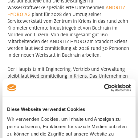
Das auf Bauteile und Dienstleistungen für
Wasserkraftwerke spezialisierte Unternehmen
ANDRITZ
HYDRO AG
plant für 2028 den Umzug seiner
Servicewerkstatt vom Zentrum in Kriens in das rund zehn
Kilometer entfernte Industriegebiet von Buchrain im
Norden von Luzern. Von den insgesamt gut 160
Mitarbeitenden der ANDRITZ HYDRO am Standort Kriens
werden laut Medienmitteilung ab 2028 rund 30 Personen
in der neuen Werkstatt in Buchrain arbeiten.
Der Hauptsitz mit Engineering, Vertrieb und Verwaltung
bleibt laut Medienmitteilung in Kriens. Das Unternehmen
bietet nach eigenen Angaben die gesamte
Wertschöpfungskette im Neubau, im Unterhalt und in der
Modernisierung von Wasserkraftwerken an.
Diese Webseite verwendet Cookies
In den kommenden Jahren werde das Areal der
ehemaligen Bell Maschinenfabrik vom Industriegebiet zu
Wir verwenden Cookies, um Inhalte und Anzeigen zu
einem neuen Stadtteil weiterentwickelt, heisst es in der
personalisieren, Funktionen für soziale Medien anbieten
Mitteilung. In Hinblick auf die geplante Umnutzung des
zu können und die Zugriffe auf unsere Website zu
Bell-Areals habe ANDRITZ HYDRO frühzeitig mit der Suche