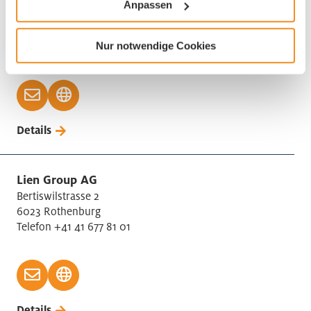
Leuenberger Architekten AG
Anpassen
Kavalleriestrasse 2
6210 Sursee
Nur notwendige Cookies
Telefon +41 41 459 72 00
Details
Lien Group AG
Bertiswilstrasse 2
6023 Rothenburg
Telefon +41 41 677 81 01
Details